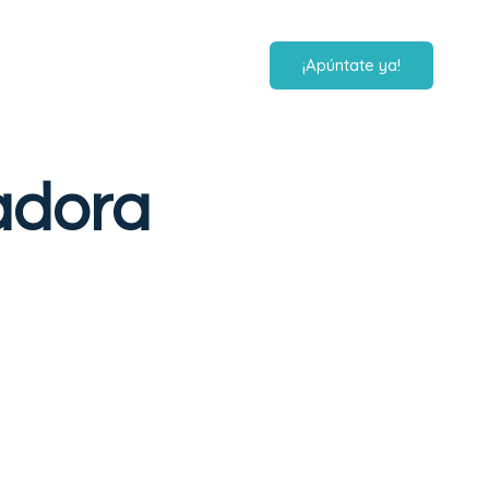
¡Apúntate ya!
adora