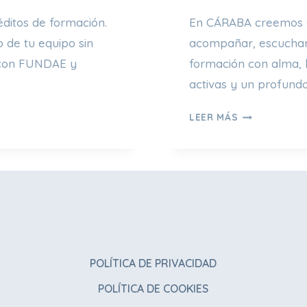
Ó
N
itos de formación.
En CÁRABA creemos q
R
 de tu equipo sin
acompañar, escuchar
E
o con FUNDAE y
formación con alma, 
A
L
activas y un profund
M
F
E
LEER MÁS
O
N
R
T
M
E
A
Ú
R
T
T
I
A
L
M
Y
B
POLÍTICA DE PRIVACIDAD
A
I
D
POLÍTICA DE COOKIES
É
A