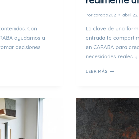
realmente út
Por
caraba202
abril 22
contenidos. Con
La clave de una forma
CÁRABA ayudamos a
entrada te compartim
 tomar decisiones
en CÁRABA para crea
necesidades reales y
5
LEER MÁS
C
L
A
V
E
S
P
A
R