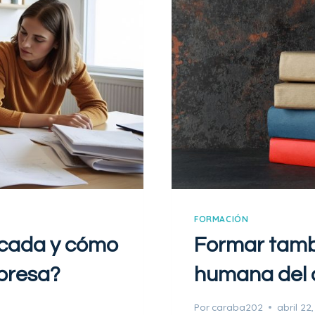
A
D
I
S
E
Ñ
A
R
U
N
A
F
O
FORMACIÓN
R
ficada y cómo
Formar tambi
M
A
presa?
humana del 
C
I
Por
caraba202
abril 22