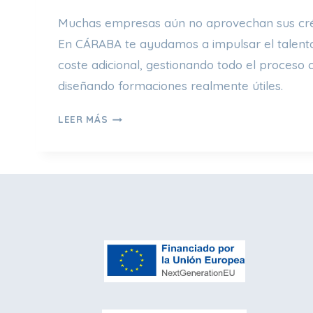
L
Á
Muchas empresas aún no aprovechan sus créd
D
En CÁRABA te ayudamos a impulsar el talento
E
coste adicional, gestionando todo el proces
L
A
diseñando formaciones realmente útiles.
F
¿
O
LEER MÁS
Q
R
U
M
É
A
E
C
S
I
L
Ó
A
N
F
T
O
R
R
A
M
D