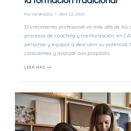
la formación tradicional
Por
caraba202
abril 22, 2025
El crecimiento profesional va más allá de los 
procesos de coaching y mentorización, en 
personas y equipos a descubrir su potencial,
conscientes y avanzar con propósito.
M
LEER MÁS
E
N
T
O
R
I
Z
A
C