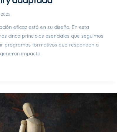
il y adaptada
, 2025
ción eficaz está en su diseño. En esta
os cinco principios esenciales que seguimos
r programas formativos que responden a
 generan impacto.