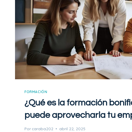
I
Ó
N
Y
C
O
A
C
H
I
N
G
:
FORMACIÓN
M
¿Qué es la formación boni
Á
S
puede aprovecharla tu em
A
L
Por
caraba202
abril 22, 2025