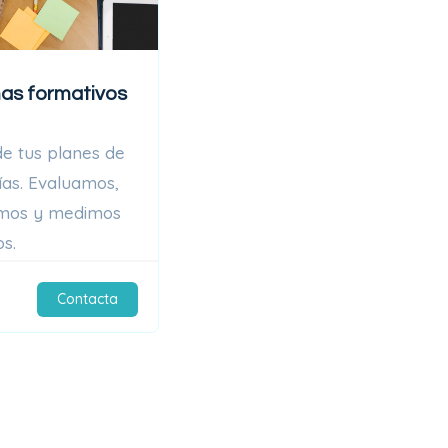
as formativos
de tus planes de
ías. Evaluamos,
amos y medimos
s.
Contacta