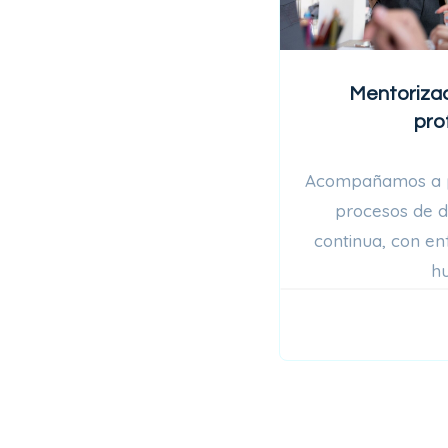
Mentorizac
pro
Acompañamos a p
procesos de d
continua, con enf
h