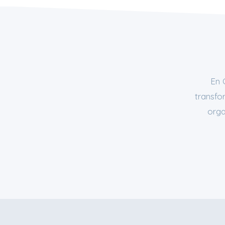
En 
transfo
orga