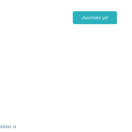
¡Apúntate ya!
adas a