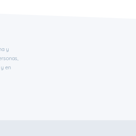
na y
ersonas,
 y en